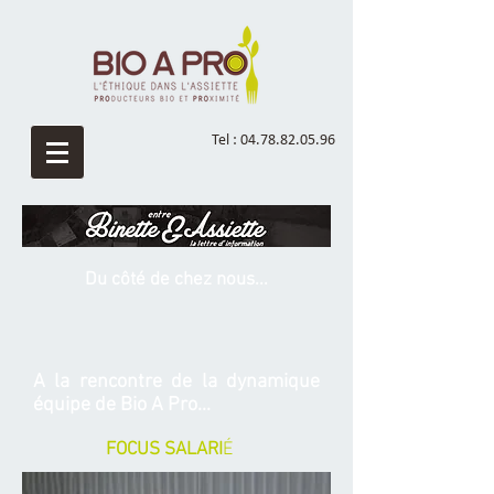
Tel :
04.78.82.05.96
Du côté de chez nous...
A la rencontre de la dynamique
équipe de Bio A Pro...
FOCUS SALARI
É