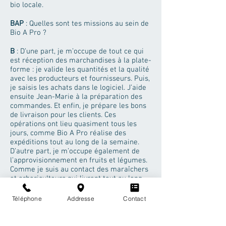
bio locale.
BAP
: Quelles sont tes missions au sein de
Bio A Pro ?
B
: D’une part, je m’occupe de tout ce qui
est réception des marchandises à la plate-
forme : je valide les quantités et la qualité
avec les producteurs et fournisseurs. Puis,
je saisis les achats dans le logiciel. J’aide
ensuite Jean-Marie à la préparation des
commandes. Et enfin, je prépare les bons
de livraison pour les clients. Ces
opérations ont lieu quasiment tous les
jours, comme Bio A Pro réalise des
expéditions tout au long de la semaine.
D’autre part, je m’occupe également de
l’approvisionnement en fruits et légumes.
Comme je suis au contact des maraîchers
et arboriculteurs qui livrent tout au long
de la semaine, je suis au courant de ce
qu’ils ont dans les champs. En parallèle,
Téléphone
Addresse
Contact
les producteurs peuvent remplir un
tableau sur Google Drive afin de me
donner, au cours du week-end, leur