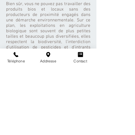
Bien sûr, vous ne pouvez pas travailler des
produits bios et locaux sans des
producteurs de proximité engagés dans
une démarche environnementale. Sur ce
plan, les exploitations en agriculture
biologique sont souvent de plus petites
tailles et beaucoup plus diversifiées, elles
respectent la biodiversité, l’interdiction
d’utilisation de pesticides et d’intrants
chimiques favorisant la qualité de l’eau,
bénéfique à la faune mais également à la
Téléphone
Addresse
Contact
société. Quant à vous, votre rôle aussi est
primordial : par vos actes
d’approvisionnement, votre souhait de
manger bio au quotidien, tout cela permet
d’orienter le mode de production agricole
sur notre territoire. Sur le plan sociétal,
l’agriculture biologique emploie plus de
main-d’œuvre. La création de BIO A PRO
est un bel exemple : à ce jour, il y a 5
salariés. Aujourd’hui, BIO A PRO apporte
un réel débouché aux producteurs, et pour
vous, c’est une multitude de services
comme la simplification et la garantie
d’approvisionnement, la traçabilité et la